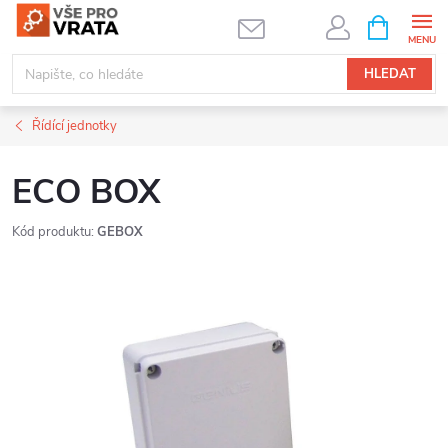
Přejít
NÁKUPNÍ
KOŠÍK
na
obsah
HLEDAT
Řídící jednotky
ECO BOX
Kód produktu:
GEBOX