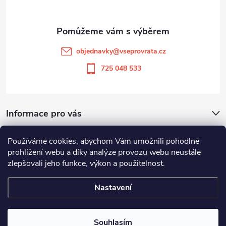
a
t
objednavky
@
vseprovrata.cz
í
725 048 533
Informace pro vás
Používáme cookies, abychom Vám umožnili pohodlné
Odstoupit od smlouvy
prohlížení webu a díky analýze provozu webu neustále
zlepšovali jeho funkce, výkon a použitelnost.
Zboží.cz
Heureka.cz
Nastavení
Copyright 2026
Vše pro vrata
. Všechna práva vyhrazena.
Souhlasím