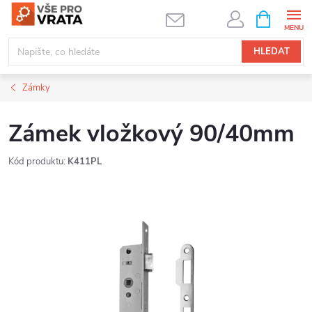
Přejít
NÁKUPNÍ
KOŠÍK
na
obsah
HLEDAT
Zámky
Zámek vložkový 90/40mm
Kód produktu:
K411PL