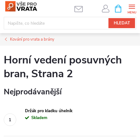
Přejít
NÁKUPNÍ
KOŠÍK
na
obsah
HLEDAT
Kování pro vrata a brány
Horní vedení posuvných
bran
, Strana 2
Nejprodávanější
Držák pro kladku úhelník
Skladem