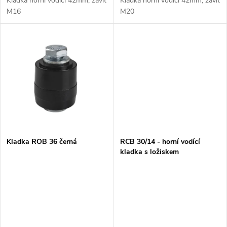
d
Kladka horní vodící 42mm, závit
Kladka horní vodící 42mm, závit
u
M16
M20
u
k
k
t
t
ů
ů
Kladka ROB 36 černá
RCB 30/14 - horní vodící
kladka s ložiskem