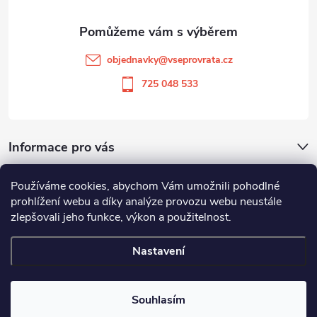
a
t
objednavky
@
vseprovrata.cz
í
725 048 533
Informace pro vás
Používáme cookies, abychom Vám umožnili pohodlné
Odstoupit od smlouvy
prohlížení webu a díky analýze provozu webu neustále
zlepšovali jeho funkce, výkon a použitelnost.
Zboží.cz
Heureka.cz
Nastavení
Copyright 2026
Vše pro vrata
. Všechna práva vyhrazena.
Souhlasím
Vytvořil Shoptet