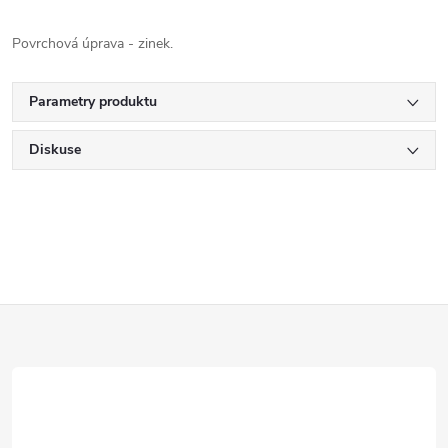
Povrchová úprava - zinek.
Parametry produktu
Diskuse
Z
á
p