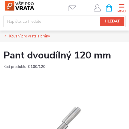
Přejít
NÁKUPNÍ
KOŠÍK
na
obsah
HLEDAT
Kování pro vrata a brány
Pant dvoudílný 120 mm
Kód produktu:
C100/120