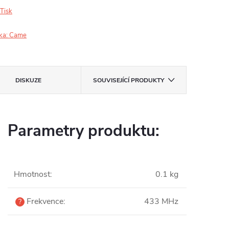
Tisk
ka:
Came
DISKUZE
SOUVISEJÍCÍ PRODUKTY
Parametry produktu:
Hmotnost
:
0.1 kg
Frekvence
:
433 MHz
?