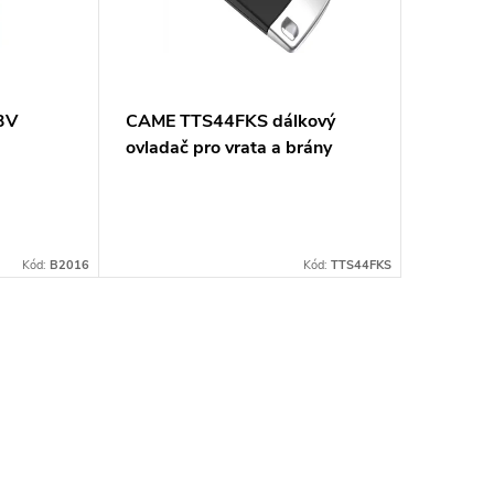
3V
CAME TTS44FKS dálkový
ovladač pro vrata a brány
Kód:
B2016
Kód:
TTS44FKS