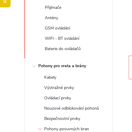
t
Přijímače
r
Antény
GSM ovládání
a
WIFI - BT ovládání
n
Baterie do ovládačů
n
Pohony pro vrata a brány
í
Kabely
Výstražné prvky
p
Ovládací prvky
a
Nouzové odblokování pohonů
Bezpečnostní prvky
n
Pohony posuvných bran