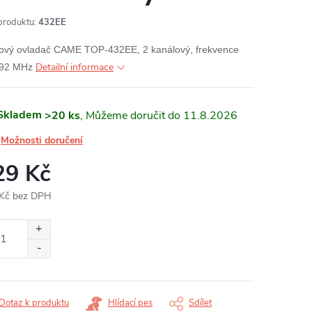
produktu:
432EE
ový ovladač CAME TOP-432EE, 2 kanálový, frekvence
Detailní informace
,92 MHz
Skladem
>20 ks
11.8.2026
Možnosti doručení
29 Kč
Kč bez DPH
ná
:
Dotaz k produktu
Hlídací pes
Sdílet