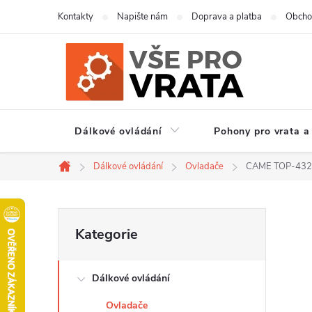
Přejít
Kontakty
Napište nám
Doprava a platba
Obcho
na
obsah
Dálkové ovládání
Pohony pro vrata a
Dálkové ovládání
Ovladače
CAME TOP-432EE
Domů
P
Přeskočit
Kategorie
kategorie
o
Dálkové ovládání
s
Ovladače