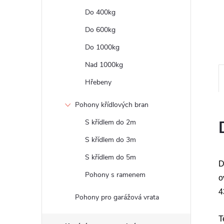
e
Do 400kg
l
Do 600kg
Do 1000kg
Nad 1000kg
Hřebeny
Pohony křídlových bran
S křídlem do 2m
S křídlem do 3m
S křídlem do 5m
D
Pohony s ramenem
o
4
Pohony pro garážová vrata
T