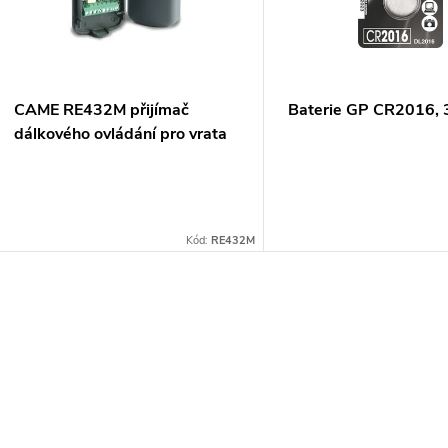
CAME RE432M přijímač
Baterie GP CR2016, 
dálkového ovládání pro vrata
a brány
Kód:
RE432M