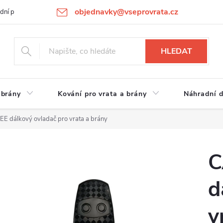
objednavky@vseprovrata.cz
dní podmínky
Ochrana osobních údajů
Novinky
REKLAMACE
HLEDAT
 brány
Kování pro vrata a brány
Náhradní d
 dálkový ovladač pro vrata a brány
C
d
v