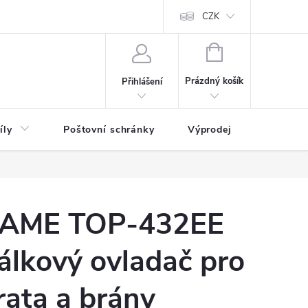
CZK
NÁKUPNÍ
KOŠÍK
Prázdný košík
Přihlášení
íly
Poštovní schránky
Výprodej
Novinky
AME TOP-432EE
álkový ovladač pro
rata a brány