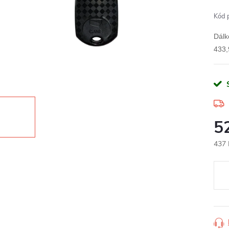
Kód 
Dálk
433
5
437 
Měr
cena