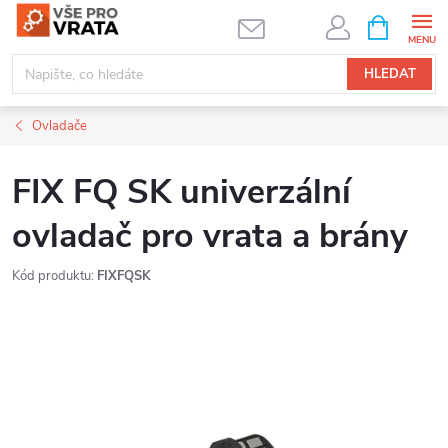
Přejít
NÁKUPNÍ
KOŠÍK
na
obsah
HLEDAT
Ovladače
FIX FQ SK univerzální
ovladač pro vrata a brány
Kód produktu:
FIXFQSK