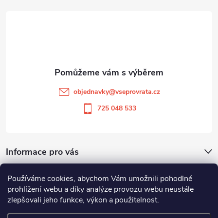
á
p
a
t
objednavky
@
vseprovrata.cz
í
725 048 533
Informace pro vás
Používáme cookies, abychom Vám umožnili pohodlné
Odstoupit od smlouvy
prohlížení webu a díky analýze provozu webu neustále
zlepšovali jeho funkce, výkon a použitelnost.
Zboží.cz
Heureka.cz