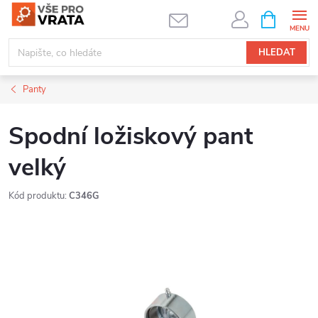
Přejít
NÁKUPNÍ
KOŠÍK
na
obsah
HLEDAT
Panty
Spodní ložiskový pant
velký
Kód produktu:
C346G