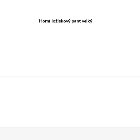
Horní ložiskový pant velký
Z