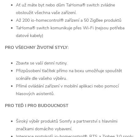
Ať už máte byt nebo dům TaHoma® switch zvládne
obsloužit všechna vaše zařízení.
Až 200 io-homecontrol® zařízení a 50 ZigBee produktů
TaHoma® switch komunikuje přes Wi-Fi (nejsou potřeba
datové kabely)
PRO VŠECHNY ŽIVOTNÍ STYLY:
Zbavte se vaší denní rutiny.
Přizpůsobení tlačítek přímo na boxu umožňuje spouštět
scénáře dle vašeho výběru.
Přímé ovládání zařízení v mobilní aplikaci nebo pomocí
hlasových asistentů.
PRO TEĎ I PRO BUDOUCNOST
Široký výběr produktů Somfy a partnerství s hlavními
značkami domácího vybavení.
Integrace protokolů io-homecontrol®, RTS a Zigbee 3.0 spolu