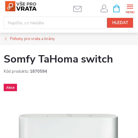
Přejít
NÁKUPNÍ
KOŠÍK
na
obsah
HLEDAT
Pohony pro vrata a brány
Somfy TaHoma switch
Kód produktu:
1870594
Akce