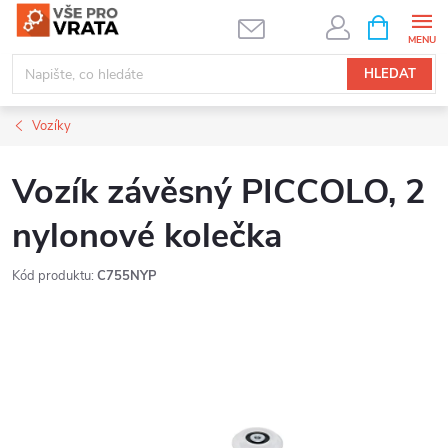
Přejít
NÁKUPNÍ
KOŠÍK
na
obsah
HLEDAT
Vozíky
Vozík závěsný PICCOLO, 2
nylonové kolečka
Kód produktu:
C755NYP