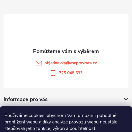
Z
á
p
a
t
objednavky
@
vseprovrata.cz
í
725 048 533
Informace pro vás
Používáme cookies, abychom Vám umožnili pohodlné
Odstoupit od smlouvy
prohlížení webu a díky analýze provozu webu neustále
zlepšovali jeho funkce, výkon a použitelnost.