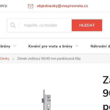
objednavky@vseprovrata.cz
dní podmínky
Ochrana osobních údajů
Novinky
REKLAMACE
HLEDAT
 brány
Kování pro vrata a brány
Náhradní d
Zámky
Zámek vložkový 90/45 mm poniklovaná lišta
Z
9
p