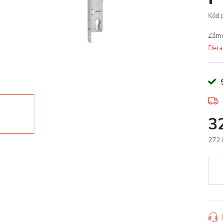
Kód 
Záme
Deta
3
272 
Měr
cena