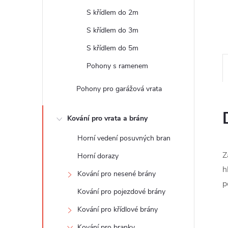
e
S křídlem do 2m
l
S křídlem do 3m
S křídlem do 5m
Pohony s ramenem
Pohony pro garážová vrata
Kování pro vrata a brány
Horní vedení posuvných bran
Z
Horní dorazy
h
Kování pro nesené brány
p
Kování pro pojezdové brány
Kování pro křídlové brány
Kování pro branky