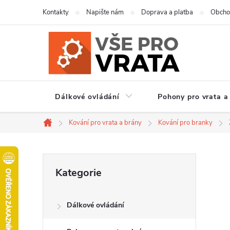
Přejít
Kontakty
Napište nám
Doprava a platba
Obcho
na
obsah
Dálkové ovládání
Pohony pro vrata a
Kování pro vrata a brány
Kování pro branky
Domů
P
Přeskočit
Kategorie
kategorie
o
Dálkové ovládání
s