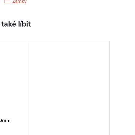
Zámky
40mm