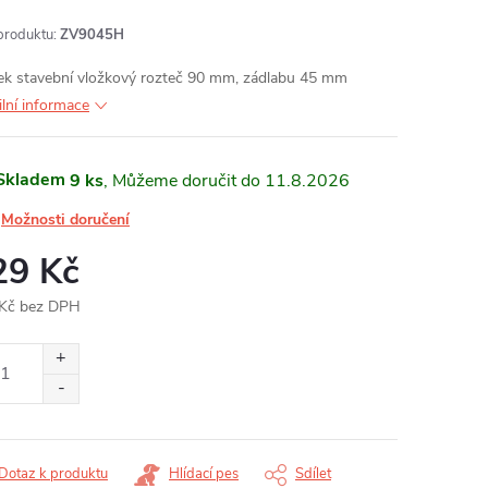
produktu:
ZV9045H
k stavební vložkový rozteč 90 mm, zádlabu 45 mm
ilní informace
Skladem
9 ks
11.8.2026
Možnosti doručení
29 Kč
Kč bez DPH
ná
:
Dotaz k produktu
Hlídací pes
Sdílet