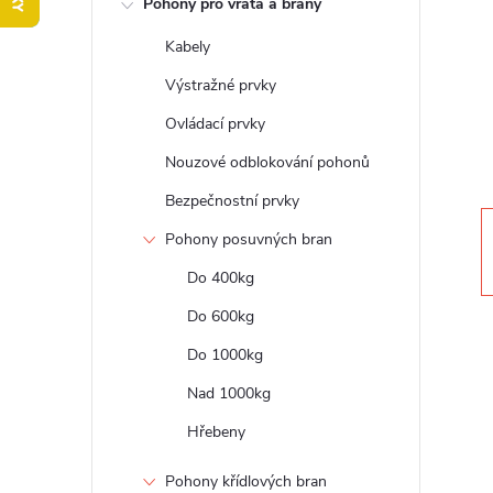
Pohony pro vrata a brány
t
Kabely
r
Výstražné prvky
a
Ovládací prvky
Nouzové odblokování pohonů
n
Bezpečnostní prvky
n
Pohony posuvných bran
Do 400kg
í
Do 600kg
p
Do 1000kg
a
Nad 1000kg
Hřebeny
n
Pohony křídlových bran